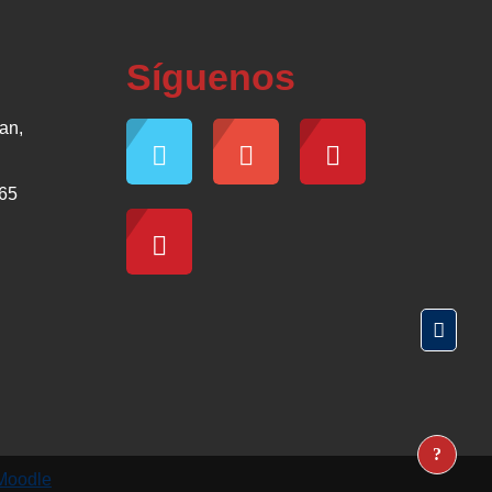
Síguenos
an,
465
Moodle