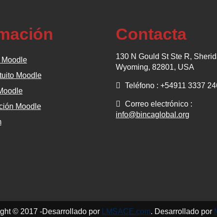
rmación
Contacta
130 N Gould St Ste R, Sherid
 Moodle
Wyoming, 82801, USA
tuito Moodle
Teléfono : +54911 3337 2
 Moodle
Correo electrónico :
ión Moodle
info@bincaglobal.org
m
ght © 2017 -Desarrollado por
LMSACE.com
. Desarrollado por